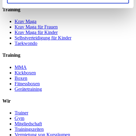
Training
Krav Maga
Krav Maga für Frauen
Krav Maga für Kinder
Selbstverteidigung für Kinder
Taekwondo
Training
MMA
Kickboxen
Boxen
Fitnessboxen
Gerätetraining
Wir
Trainer
Gym
Mitgliedschaft
Trainingszeiten
Vermietung von Kursräumen