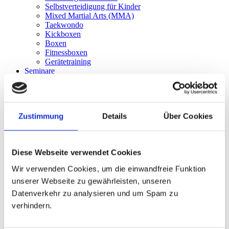
Selbstverteidigung für Kinder
Mixed Martial Arts (MMA)
Taekwondo
Kickboxen
Boxen
Fitnessboxen
Gerätetraining
Seminare
Ausbildung
Krav Maga Instructor
Waffensachkunde für Sportschützen
Fachkraft für Schutz und Sicherheit
Zustimmung
Details
Über Cookies
Vorbereitung auf die Sachkundeprüfung
Trainer
Mitgliedschaft
Kontakt
Diese Webseite verwendet Cookies
Adventure
Wir verwenden Cookies, um die einwandfreie Funktion
Ausbildung
unserer Webseite zu gewährleisten, unseren
Fachkraft für Schutz und
Datenverkehr zu analysieren und um Spam zu
verhindern.
Sicherheit